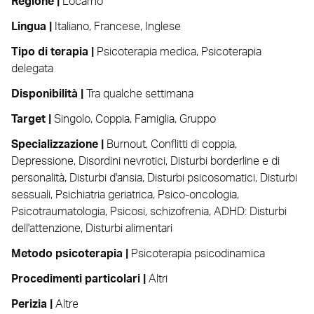
Regione |
Locarno
Lingua |
Italiano
,
Francese
,
Inglese
Tipo di terapia |
Psicoterapia medica
,
Psicoterapia
delegata
Disponibilità |
Tra qualche settimana
Target |
Singolo
,
Coppia
,
Famiglia
,
Gruppo
Specializzazione |
Burnout
,
Conflitti di coppia
,
Depressione
,
Disordini nevrotici
,
Disturbi borderline e di
personalità
,
Disturbi d'ansia
,
Disturbi psicosomatici
,
Disturbi
sessuali
,
Psichiatria geriatrica
,
Psico-oncologia
,
Psicotraumatologia
,
Psicosi, schizofrenia
,
ADHD: Disturbi
dell'attenzione
,
Disturbi alimentari
Metodo psicoterapia |
Psicoterapia psicodinamica
Procedimenti particolari |
Altri
Perizia |
Altre